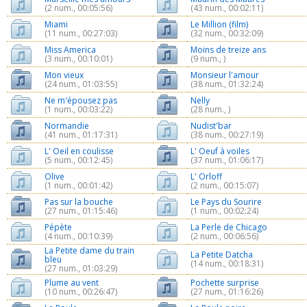
(2 num., 00:05:56)
(43 num., 00:02:11)
Miami
Le Million (film)
(11 num., 00:27:03)
(32 num., 00:32:09)
Miss America
Moins de treize ans
(3 num., 00:10:01)
(9 num., )
Mon vieux
Monsieur l'amour
(24 num., 01:03:55)
(38 num., 01:32:24)
Ne m'épousez pas
Nelly
(1 num., 00:03:22)
(28 num., )
Normandie
Nudist'bar
(41 num., 01:17:31)
(38 num., 00:27:19)
L' Oeil en coulisse
L' Oeuf à voiles
(5 num., 00:12:45)
(37 num., 01:06:17)
Olive
L' Orloff
(1 num., 00:01:42)
(2 num., 00:15:07)
Pas sur la bouche
Le Pays du Sourire
(27 num., 01:15:46)
(1 num., 00:02:24)
Pépète
La Perle de Chicago
(4 num., 00:10:39)
(2 num., 00:06:56)
La Petite dame du train
La Petite Datcha
bleu
(14 num., 00:18:31)
(27 num., 01:03:29)
Plume au vent
Pochette surprise
(10 num., 00:26:47)
(27 num., 01:16:26)