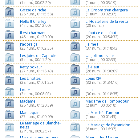
(1 num., 00:02:29)
(1 num., 00:03:19)
Gosse de riche
Le Groom s'en chargera
(26 num., 01:15:58)
(1 num., 00:02:37)
Hello !! Charley
L' Hostellerie de la vertu
(4 num., 00:12:00)
(28 num., )
Il est charmant
Il faut ce qu'il faut
(46 num., 01:20:09)
(20 num., 00:54:32)
J'adore ça !
J'aime !
(23 num., 01:02:35)
(37 num., 01:18:43)
Les Joies du Capitole
Un Joli monsieur
(5 num., 00:11:29)
(1 num., 00:02:33)
Ketty boxeur
Là-Haut
(27 num., 01:18:43)
(26 num., 01:30:09)
Les Linottes
Louis XIV
(28 num., 01:01:25)
(32 num., 01:34:16)
Loute
Lulu
(3 num., 00:08:03)
(30 num., 01:18:35)
Madame
Madame de Pompadour
(26 num., 01:20:39)
(2 num., 00:05:18)
Mannequins
Le Marché d'amour
(27 num., 01:00:09)
(1 num., 00:01:43)
Le Mariage de Blanche-
Le Mariage de Pyramidon
neige
(6 num., 00:16:37)
(2 num., 00:02:57)
Marseille mes amours
Maurin des Maures