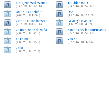
Trois jeunes filles nues
Troublez-moi !
(34 num., 01:32:00)
(24 num., 00:57:37)
Un de la Canebière
USA
(4 num., 00:10:49)
(13 num., 00:29:19)
Victoria et son hussard
La Vierge joyeuse
(22 num., 00:07:06)
(1 num., 00:04:57)
Volupta, reine d'Ocréa
Xantho chez les courtisanes
(2 num., 00:04:38)
(25 num., 00:51:33)
Yo t'aime
You-You
(1 num., 00:03:23)
(37 num., 01:37:06)
Zozo
(3 num., 00:07:37)