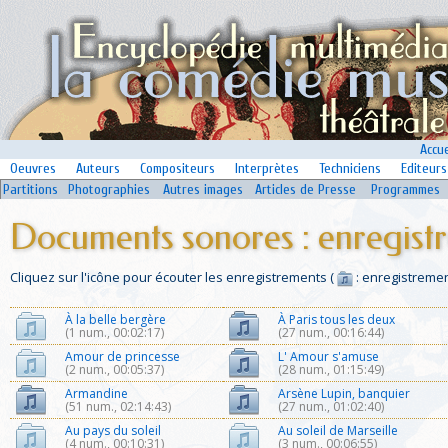
Accue
Oeuvres
Auteurs
Compositeurs
Interprètes
Techniciens
Editeurs
Partitions
Photographies
Autres images
Articles de Presse
Programmes
Documents sonores : enregist
Cliquez sur l'icône pour écouter les enregistrements (
: enregistremen
À la belle bergère
À Paris tous les deux
(1 num., 00:02:17)
(27 num., 00:16:44)
Amour de princesse
L' Amour s'amuse
(2 num., 00:05:37)
(28 num., 01:15:49)
Armandine
Arsène Lupin, banquier
(51 num., 02:14:43)
(27 num., 01:02:40)
Au pays du soleil
Au soleil de Marseille
(4 num., 00:10:31)
(3 num., 00:06:55)