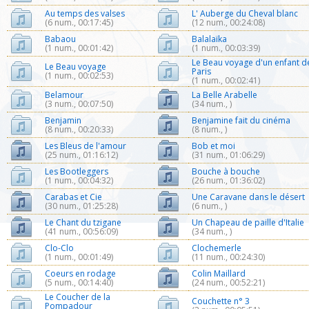
Au temps des valses
L' Auberge du Cheval blanc
(6 num., 00:17:45)
(12 num., 00:24:08)
Babaou
Balalaïka
(1 num., 00:01:42)
(1 num., 00:03:39)
Le Beau voyage d'un enfant d
Le Beau voyage
Paris
(1 num., 00:02:53)
(1 num., 00:02:41)
Belamour
La Belle Arabelle
(3 num., 00:07:50)
(34 num., )
Benjamin
Benjamine fait du cinéma
(8 num., 00:20:33)
(8 num., )
Les Bleus de l'amour
Bob et moi
(25 num., 01:16:12)
(31 num., 01:06:29)
Les Bootleggers
Bouche à bouche
(1 num., 00:04:32)
(26 num., 01:36:02)
Carabas et Cie
Une Caravane dans le désert
(30 num., 01:25:28)
(6 num., )
Le Chant du tzigane
Un Chapeau de paille d'Italie
(41 num., 00:56:09)
(34 num., )
Clo-Clo
Clochemerle
(1 num., 00:01:49)
(11 num., 00:24:30)
Coeurs en rodage
Colin Maillard
(5 num., 00:14:40)
(24 num., 00:52:21)
Le Coucher de la
Couchette n° 3
Pompadour