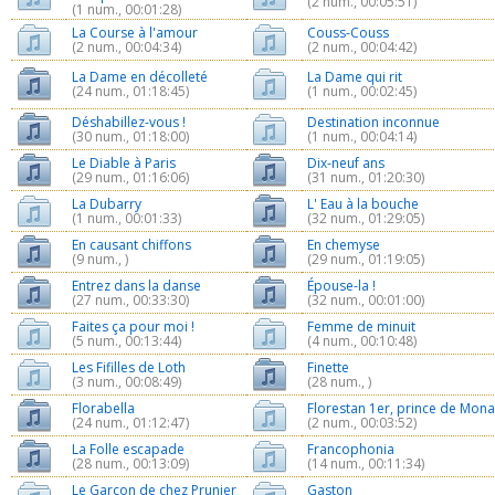
(2 num., 00:05:51)
(1 num., 00:01:28)
La Course à l'amour
Couss-Couss
(2 num., 00:04:34)
(2 num., 00:04:42)
La Dame en décolleté
La Dame qui rit
(24 num., 01:18:45)
(1 num., 00:02:45)
Déshabillez-vous !
Destination inconnue
(30 num., 01:18:00)
(1 num., 00:04:14)
Le Diable à Paris
Dix-neuf ans
(29 num., 01:16:06)
(31 num., 01:20:30)
La Dubarry
L' Eau à la bouche
(1 num., 00:01:33)
(32 num., 01:29:05)
En causant chiffons
En chemyse
(9 num., )
(29 num., 01:19:05)
Entrez dans la danse
Épouse-la !
(27 num., 00:33:30)
(32 num., 00:01:00)
Faites ça pour moi !
Femme de minuit
(5 num., 00:13:44)
(4 num., 00:10:48)
Les Fifilles de Loth
Finette
(3 num., 00:08:49)
(28 num., )
Florabella
Florestan 1er, prince de Mon
(24 num., 01:12:47)
(2 num., 00:03:52)
La Folle escapade
Francophonia
(28 num., 00:13:09)
(14 num., 00:11:34)
Le Garçon de chez Prunier
Gaston