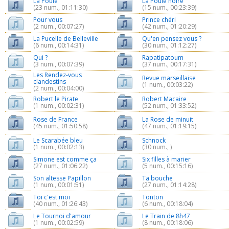
La Poule
La Poule noire
(23 num., 01:11:30)
(15 num., 00:23:39)
Pour vous
Prince chéri
(2 num., 00:07:27)
(42 num., 01:20:29)
La Pucelle de Belleville
Qu'en pensez vous ?
(6 num., 00:14:31)
(30 num., 01:12:27)
Qui ?
Rapatipatoum
(3 num., 00:07:39)
(37 num., 00:17:31)
Les Rendez-vous
Revue marseillaise
clandestins
(1 num., 00:03:22)
(2 num., 00:04:00)
Robert le Pirate
Robert Macaire
(1 num., 00:02:31)
(52 num., 01:33:52)
Rose de France
La Rose de minuit
(45 num., 01:50:58)
(47 num., 01:19:15)
Le Scarabée bleu
Schnock
(1 num., 00:02:13)
(30 num., )
Simone est comme ça
Six filles à marier
(27 num., 01:06:22)
(5 num., 00:15:16)
Son altesse Papillon
Ta bouche
(1 num., 00:01:51)
(27 num., 01:14:28)
Toi c'est moi
Tonton
(40 num., 01:26:43)
(6 num., 00:18:04)
Le Tournoi d'amour
Le Train de 8h47
(1 num., 00:02:59)
(8 num., 00:18:06)