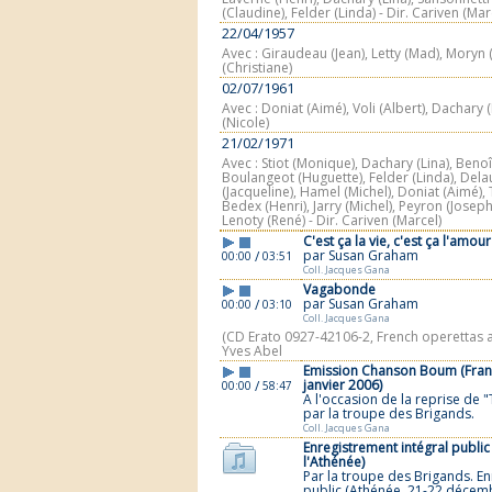
(Claudine), Felder (Linda) - Dir. Cariven (Mar
22/04/1957
Avec : Giraudeau (Jean), Letty (Mad), Moryn (
(Christiane)
02/07/1961
Avec : Doniat (Aimé), Voli (Albert), Dachary (
(Nicole)
21/02/1971
Avec : Stiot (Monique), Dachary (Lina), Benoî
Boulangeot (Huguette), Felder (Linda), Delau
(Jacqueline), Hamel (Michel), Doniat (Aimé)
Bedex (Henri), Jarry (Michel), Peyron (Joseph
Lenoty (René) - Dir. Cariven (Marcel)
C'est ça la vie, c'est ça l'amour
par Susan Graham
/
00:00
03:51
Coll. Jacques Gana
Vagabonde
par Susan Graham
/
00:00
03:10
Coll. Jacques Gana
(CD Erato 0927-42106-2, French operettas ari
Yves Abel
Emission Chanson Boum (Franc
janvier 2006)
/
00:00
58:47
A l'occasion de la reprise de "
par la troupe des Brigands.
Coll. Jacques Gana
Enregistrement intégral public
l'Athénée)
Par la troupe des Brigands. E
public (Athénée, 21-22 décem