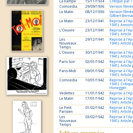
La Rampe
15/11/1934
Critique par T
Comoedia
29/09/1936
Version filmée
Le Matin
08/12/1936
Version filmée
Gilbert Berna
Le Matin
23/12/1941
Reprise à l'A
1941). Annonc
L'Oeuvre
23/12/1941
Reprise à l'A
1941). Article.
Les
29/12/1941
Reprise à l'A
Nouveaux
1941). Article
Temps
L'Oeuvre
30/12/1941
Reprise à l'A
1941). Articl
Paris Soir
02/01/1942
Reprise à l'A
1941). Article 
Paris-Midi
09/01/1942
Reprise à l'A
1941). Article
Comoedia
10/01/1942
Reprise à l'A
1941). Critiqu
Honegger.
Vedettes
11/01/1942
Reprise à l'Ap
Le Matin
17/01/1942
Reprise à l'A
1941). Article
Le Petit
01/02/1942
Reprise à l'A
Parisien
1941). Article
Les
03/02/1942
Reprise à l'A
Nouveaux
1941). Article
Temps