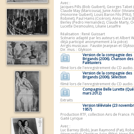
Avec :
Jacques Pills (Bob Guibert), Georges Tabet (
Claude May (Maricousa), Junie Astor (Viviane
(Honorine Guibert), Louis Baron Fils (Pfitz),
Robinet), Paul Hams (Cicéron), Anna Clara (
Berley (Pedro Hernandez), Claude Marty, O
Lucette Desmoulins, Liliane Lesaffre
Réalisation : René Guissart
Scénario adapté par les auteurs et Albert Wi
déjà participé anonymement à la pièce)
Arrgts musicaux : Faustin Jeanjean et Glyks
Dir. mus. : Glykson
Version de la compagnie des
Brigands (2006). Chanson des
Palétuviers
filmé lors de l'enregistrement du CD audio.
Version de la compagnie des
Brigands (2006). Sélection
filmé lors de l'enregistrement du CD audio.
Compagnie Belle Lurette (Qué
mars 2012)
Extraits
Version télévisée (23 novemb
1957)
Production RTF, collection Airs de France. F
Gaité Lyrique
Avec :
Luc Barney (Bob), Jean Raymond (Pat), Robe
(Hernandez), Christian Asse (Pfitz), Henri B