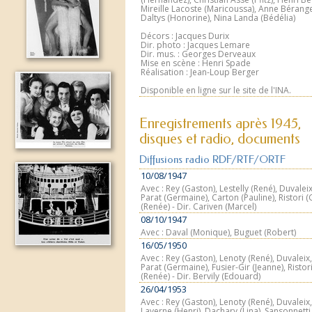
Mireille Lacoste (Maricoussa), Anne Bérange
Daltys (Honorine), Nina Landa (Bédélia)
Décors : Jacques Durix
Dir. photo : Jacques Lemare
Dir. mus. : Georges Derveaux
Mise en scène : Henri Spade
Réalisation : Jean-Loup Berger
Disponible en ligne sur le site de l'INA.
Enregistrements après 1945,
disques et radio, documents
Diffusions radio RDF/RTF/ORTF
10/08/1947
Avec : Rey (Gaston), Lestelly (René), Duvaleix
Parat (Germaine), Carton (Pauline), Ristori (G
(Renée) - Dir. Cariven (Marcel)
08/10/1947
Avec : Daval (Monique), Buguet (Robert)
16/05/1950
Avec : Rey (Gaston), Lenoty (René), Duvaleix,
Parat (Germaine), Fusier-Gir (Jeanne), Ristori
(Renée) - Dir. Bervily (Edouard)
26/04/1953
Avec : Rey (Gaston), Lenoty (René), Duvaleix,
Laverne (Henri), Dachary (Lina), Sansonnetti 