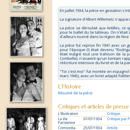
En juillet 1934, la pièce en gestation s'int
La signature d'Albert Willemetz n'apparaî
La pièce se déroulait aux Antilles, c
pour le ballet du 3e tableau. On n'était
d'ailleurs tourné dans la région de Nice :
La pièce fut reprise fin 1941 avec un 
pour l'époque (!) était devenu "Rodrig
était malgré tout une trahison de la p
Combelle), n'avaient qu'un lointain rap
réécriture intensive du livret et de la par
"Toi c'est moi" fut montée en espagnol
mars 1945), avec un livret adapté fidè
L'Histoire
Résumé de la pièce
Critiques et articles de presse
L'Illustration
Critique.
La Vie
07/07/1934
Critique par P
Parisienne
Comoedia
25/07/1934
Article.