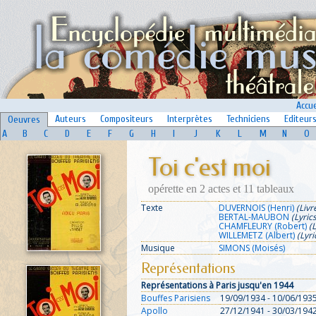
Accue
Auteurs
Compositeurs
Interprètes
Techniciens
Editeur
Oeuvres
A
B
C
D
E
F
G
H
I
J
K
L
M
N
O
Toi c'est moi
opérette en 2 actes et 11 tableaux
Texte
DUVERNOIS (Henri)
(Livr
BERTAL-MAUBON
(Lyrics
CHAMFLEURY (Robert)
(L
WILLEMETZ (Albert)
(Lyri
Musique
SIMONS (Moisés)
Représentations
Représentations à Paris jusqu'en 1944
Bouffes Parisiens
19/09/1934 - 10/06/193
Apollo
27/12/1941 - 30/03/194