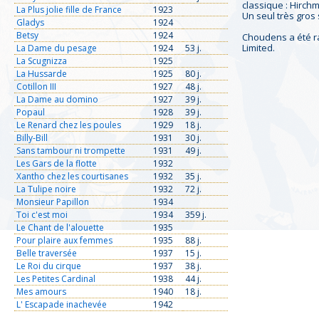
classique : Hirch
La Plus jolie fille de France
1923
Un seul très gros
Gladys
1924
Betsy
1924
Choudens a été ra
Limited.
La Dame du pesage
1924
53 j.
La Scugnizza
1925
La Hussarde
1925
80 j.
Cotillon III
1927
48 j.
La Dame au domino
1927
39 j.
Popaul
1928
39 j.
Le Renard chez les poules
1929
18 j.
Billy-Bill
1931
30 j.
Sans tambour ni trompette
1931
49 j.
Les Gars de la flotte
1932
Xantho chez les courtisanes
1932
35 j.
La Tulipe noire
1932
72 j.
Monsieur Papillon
1934
Toi c'est moi
1934
359 j.
Le Chant de l'alouette
1935
Pour plaire aux femmes
1935
88 j.
Belle traversée
1937
15 j.
Le Roi du cirque
1937
38 j.
Les Petites Cardinal
1938
44 j.
Mes amours
1940
18 j.
L' Escapade inachevée
1942