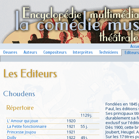
Accue
Oeuvres
Auteurs
Compositeurs
Interprètes
Techniciens
Editeurs
Les Editeurs
Choudens
Fondées en 1845 p
Répertoire
Paul, les édition
Ses principaux ti
1129 j.
durablement sa fo
L' Amour qui joue
1920
exclusif sur l'édit
La Petite fonctionnaire
1921
55 j.
Dès 1900, cette b
Joubert, Heugel. 
Princesse Joujou
1921
Sur les 17 titres
Dolly
1922
49 j.