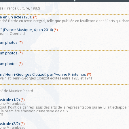
e (France Culture, 1982)
 en un acte (1901)
(*)
ré Barde en texte intégral, telle que publiée en feuilleton dans "Paris qui cha
 (France Musique, 4 juin 2016)
(*)
asimir Oberfeld.
bum photos
(*)
bum photos
(*)
bum photos
(*)
ain / Henri-Georges Clouzot) par Yvonne Printemps
(*)
ain et Henri-Georges Clouzot écrites entre 1935 et 1941
s" de Maurice Picard
sicale (1/2)
(*)
ophe Mirambeau
tout. Point de genres issus des arts de la représentation qui ne lui ait échappé
t la première émission d’une série de deux.
07
sicale (2/2)
(*)
ophe Mirambeau