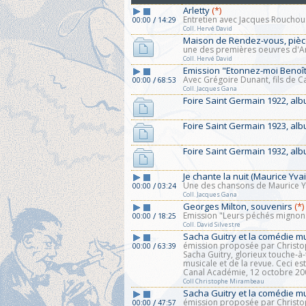
Arletty
(*)
Entretien avec Jacques Rouchous
/
00:00
14:29
Coll. Hervé David
Maison de Rendez-vous, pièce
une des premières oeuvres d'And
Coll. Hervé David
Emission "Etonnez-moi Benoît"
Avec Grégoire Dunant, fils de C
/
00:00
68:53
Coll. Jacques Gana
Foire Saint Germain 1922, al
Foire Saint Germain 1923, al
Foire Saint Germain 1932, al
Je chante la nuit (Maurice Yv
Une des chansons de Maurice Yv
/
00:00
03:24
Coll. Jacques Gana
Georges Milton, souvenirs
(*)
Emission "Leurs péchés mignon
/
00:00
18:25
Coll. David Silvestre
Sacha Guitry et la comédie mu
émission proposée par Christ
/
00:00
63:39
Sacha Guitry, glorieux touche-à-
musicale et de la revue. Ceci es
Canal Académie, 12 octobre 20
Coll Christophe Mirambeau
Sacha Guitry et la comédie mu
émission proposée par Christ
/
00:00
47:57