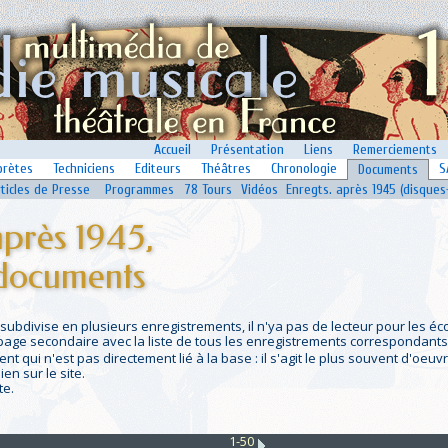
Accueil
Présentation
Liens
Remerciements
prètes
Techniciens
Editeurs
Théâtres
Chronologie
S
Documents
rticles de Presse
Programmes
78 Tours
Vidéos
Enregts. après 1945 (disques
après 1945,
 documents
ubdivise en plusieurs enregistrements, il n'ya pas de lecteur pour les éc
page secondaire avec la liste de tous les enregistrements correspondants
t qui n'est pas directement lié à la base : il s'agit le plus souvent d'oeu
en sur le site.
te.
1-50