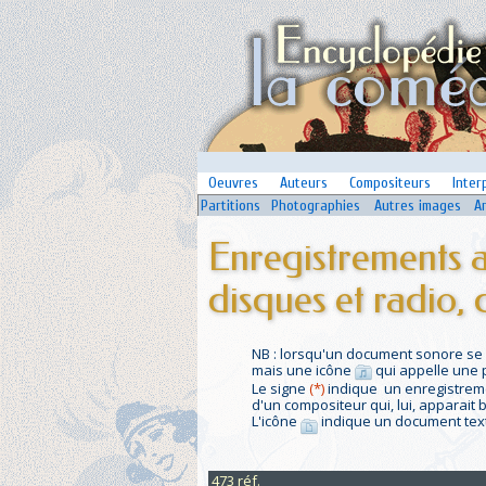
Oeuvres
Auteurs
Compositeurs
Inter
Partitions
Photographies
Autres images
A
Enregistrements 
disques et radio,
NB : lorsqu'un document sonore se s
mais une icône
qui appelle une 
Le signe
(*)
indique un enregistremen
d'un compositeur qui, lui, apparait bi
L'icône
indique un document tex
473 réf.