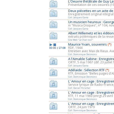
L'Oeuvre théâtrale de Guy La
Présentation de ces oeuvres (1
Deux piécettes en un acte de
Enregistrement original intégral
Coll. Jacques Gana
Un musicien heureux : Georg
in "Musica Disques", n° 104, n
Coll. Jacques Gana
Albert Willemetz et les éditio
extraits polémiques de la revue
Site Web "Le Chat noir"
Maurice Yvain, souvenirs
(*)
RDF, 1944
/
00:00
27:08
Entretien avec Max de Rieux. Av
Coll. Dominique Desmons
A l'Aimable Sabine : Enregist
ORTF, 5 mai 1967 (dif. 23 juillet
Coll. Jacques Gana
Adélaïde : Sélection RTF
(*)
RTF, Emission "Belles pages d'A
Coll. Dominique Desmons
L' Amour en cage : Enregistre
Service lyrique de Radio-France,
Coll. Daniel Hirschel
L' Amour en cage : Enregistre
RTF, 11 mai 1969 (enrgt 29 avril
Coll. Dominique Desmons
L' Amour en cage : Enregistre
ORTF, 24 juin 1979
Coll. Dominique Desmons