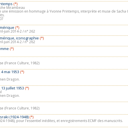
rintemps
(*)
ophe Mirambeau
une émission en hommage à Yvonne Printemps, interprète et muse de Sacha 
ts.
07
numérique
(*)
ril-juin 2014-2 / n° 262
numérique, iconographie
(*)
ril-juin 2014-2 / n° 262
ramme
(*)
e (France Culture, 1982)
, 4 mai 1953
(*)
rmen Dragon.
13 juillet 1953
(*)
ml
rmen Dragon.
e (France Culture, 1982)
sraki (1924-1948)
(*)
24-1948), pour l'essentiel inédites, et enregistrements ECMF des manuscrits.