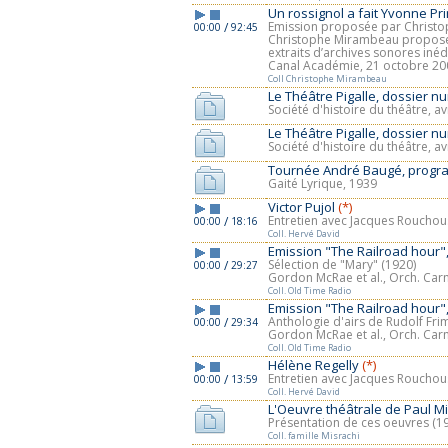
Un rossignol a fait Yvonne P
Emission proposée par Christ
/
00:00
92:45
Christophe Mirambeau propose 
extraits d’archives sonores inédi
Canal Académie, 21 octobre 20
Coll Christophe Mirambeau
Le Théâtre Pigalle, dossier 
Société d'histoire du théâtre, av
Le Théâtre Pigalle, dossier 
Société d'histoire du théâtre, av
Tournée André Baugé, prog
Gaité Lyrique, 1939
Victor Pujol
(*)
Entretien avec Jacques Rouchous
/
00:00
18:16
Coll. Hervé David
Emission "The Railroad hour"
Sélection de "Mary" (1920)
/
00:00
29:27
Gordon McRae et al., Orch. Ca
Coll. Old Time Radio
Emission "The Railroad hour", 
Anthologie d'airs de Rudolf Fri
/
00:00
29:34
Gordon McRae et al., Orch. Ca
Coll. Old Time Radio
Hélène Regelly
(*)
Entretien avec Jacques Rouchous
/
00:00
13:59
Coll. Hervé David
L'Oeuvre théâtrale de Paul Mi
Présentation de ces oeuvres (19
Coll. famille Misrachi