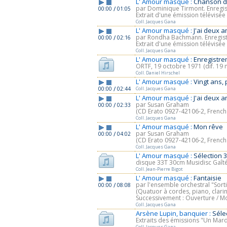
L' Amour masqué :
Chanson d
par Dominique Tirmont. Enregi
/
00:00
01:05
Extrait d'une émission télévisé
Coll. Jacques Gana
L' Amour masqué :
J'ai deux 
par Rondha Bachmann. Enregis
/
00:00
02:16
Extrait d'une émission télévisé
Coll. Jacques Gana
L' Amour masqué :
Enregistre
ORTF, 19 octobre 1971 (dif. 19
Coll. Daniel Hirschel
L' Amour masqué :
Vingt ans, 
/
00:00
02:44
Coll. Jacques Gana
L' Amour masqué :
J'ai deux 
par Susan Graham
/
00:00
02:33
(CD Erato 0927-42106-2, French o
Coll. Jacques Gana
L' Amour masqué :
Mon rêve
par Susan Graham
/
00:00
04:02
(CD Erato 0927-42106-2, French o
Coll. Jacques Gana
L' Amour masqué :
Sélection 
disque 33T 30cm Musidisc Gaît
Coll. Jean-Pierre Bigot
L' Amour masqué :
Fantaisie
par l'ensemble orchestral "Sorti
/
00:00
08:08
(Quatuor à cordes, piano, clarin
Successivement : Ouverture / Mon
Coll. Jacques Gana
Arsène Lupin, banquier :
Séle
Extraits des émissions "Un Mard
Coll. Jacques Gana