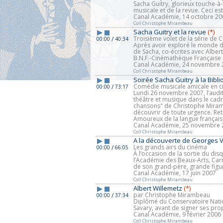
Sacha Guitry, glorieux touche-à-
musicale et de la revue. Ceci es
Canal Académie, 14 octobre 20
Coll Christophe Mirambeau
Sacha Guitry et la revue
(*)
Troisième volet de la série de 
/
00:00
40:34
Après avoir exploré le monde de
de Sacha, co-écrites avec Albert 
B.N.F.-Cinémathèque Française 
Canal Académie, 24 novembre 
Coll Christophe Mirambeau
Soirée Sacha Guitry à la Bib
Comédie musicale amicale en ci
/
00:00
73:17
Lundi 26 novembre 2007, l’audit
théâtre et musique dans le cadre
chansons" de Christophe Miramb
découvrir de toute urgence. Retr
Amoureux de la langue français
Canal Académie, 25 novembre 
Coll Christophe Mirambeau
A la découverte de Georges V
Les grands airs du cinéma
/
00:00
66:05
À l’occasion de la sortie du di
l’Académie des Beaux-Arts, Carre
de son grand-père, grande figu
Canal Académie, 17 juin 2007
Coll Christophe Mirambeau
Albert Willemetz
(*)
par Christophe Mirambeau
/
00:00
37:34
Diplômé du Conservatoire Natio
Savary, avant de signer ses pro
Canal Académie, 9 février 2006
Coll Christophe Mirambeau