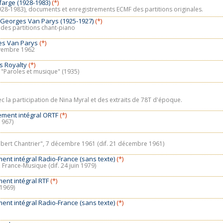
farge (1928-1983)
(*)
928-1983), documents et enregistrements ECMF des partitions originales.
 Georges Van Parys (1925-1927)
(*)
 des partitions chant-piano
es Van Parys
(*)
ovembre 1962
ns Royalty
(*)
 "Paroles et musique" (1935)
ec la participation de Nina Myral et des extraits de 78T d'époque.
rement intégral ORTF
(*)
 1967)
lbert Chantrier", 7 décembre 1961 (dif. 21 décembre 1961)
ment intégral Radio-France (sans texte)
(*)
 France-Musique (dif. 24 juin 1979)
ment intégral RTF
(*)
 1969)
ment intégral Radio-France (sans texte)
(*)