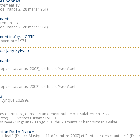
es bonnes
strement TV
e de France 2 (28 mars 1981)
amants
trement TV
e de France 2 (28 mars 1981)
ment intégral ORTF
 novembre 1971)
par Jany Sylvaire
amants
perettas arias, 2002), orch. dir. Yves Abel
perettas arias, 2002), orch. dir. Yves Abel
33T
é Lyrique 202992
es d'artistes", dans l'arrangement publié par Salabert en 1922.
ette) - CD Verres Luisants LVL005
 rêve / Vingt ans / Tango / J'ai deux amants / Chant birman / Valse
ction Radio-France
i idéal " (France Musique, 11 décembre 2007) et "L'Atelier des chanteurs" (Fr