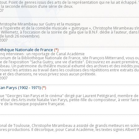
tout. Point de genres issus des arts de la représentation qui ne lui ait échappé
t la seconde émission d’une série de deux.
07
Christophe Mirambeau sur Guitry et la musique
 l’opérette et de la comédie musicale « guitryque », Christophe Mirambeau s’in
Willemetz, à l’occasion de la soirée de gala que la B.N.F. dédie à l’auteur, dans 
(le lundi 26 novembre).
2007
liothèque Nationale de France
(*)
nq interviews : un reportage de Canal Académie
orium de la Bibliothèque Nationale de France, site François Mitterrand, vous o
 de l’exposition "Sacha Guitry, une vie d’artiste". Découvrez en avant première,
eau. Un patrimoine du théâtre musical exhumé des archives et des inédits joué
ouvez les artistes au travail dans les coulisses des répétitions entre extraits du
e et des chansons, ne vous privez sous aucun prétexte.
2007
an Parys (1902 - 1971)
(*)
sque "Georges Van Parys et le cinéma" dirigé par Laurent Petitgirard, membre d
four des Arts invite Natalie Van Parys, petite-fille du compositeur, à venir fair
re de la musique populaire française.
nal de Toulouse, Christophe Mirambeau a assisté de grands metteurs en scène,
pres productions. Il décortique, pour Canal Académie, les textes signés Albert 