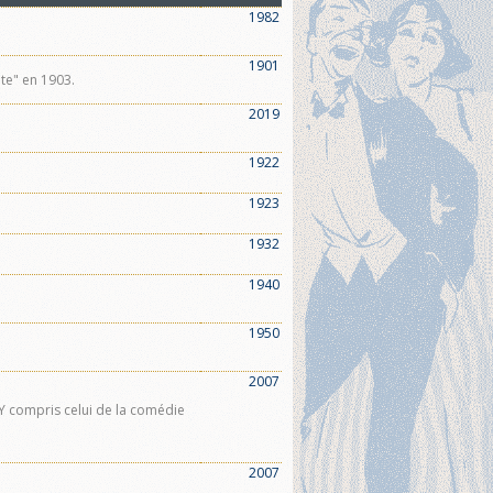
1982
1901
nte" en 1903.
2019
1922
1923
1932
1940
1950
2007
. Y compris celui de la comédie
2007