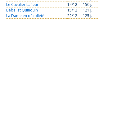
Le Cavalier Lafleur
14/12
150 j.
Bébel et Quinquin
15/12
121 j.
La Dame en décolleté
22/12
125 j.