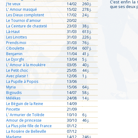
C'est enfin la
J'te veux
14/02
260 j.
que ses deux 
L' Amour masqué
15/02
278 j.
Les Dieux complotent
17/02
24 j.
Le Tournoi d'amour
20/02
La Ceinture de chasteté
23/03
38 j.
Là-Haut
31/03
613 j.
Les Linottes
31/03
226 j.
Prends moi
31/03
76 j.
Ciboulette
07/04
607 j.
Benjamin
11/04
41 j.
Le Djorghi
13/04
5 j.
L' Amour à la moukère
03/05
40 j.
Le Petit choc
25/05
44 j.
Avec plaisir !
12/06
1 j.
La Pupille à Popos
13/06
Myria
15/06
64 j.
Bigoudis
14/07
58 j.
Mélékas
24/08
14 j.
Le Béguin de la Reine
14/09
Pincette
21/09
L' Armurier de Tolède
10/10
6 j.
Amour de princesse
30/10
46 j.
La Plus jolie fille de France
01/12
La Rosière de Belleville
07/12
Madame
14/12
246 j.