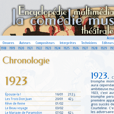
Accue
Oeuvres
Auteurs
Compositeurs
Interprètes
Techniciens
Editeurs
1918
1919
1920
1921
1922
1923
1924
1925
1926
1927
1928
1929
19
Chronologie
1923.
1923
C
triomphe moin
aura cependa
ambitieuse mu
1923, c'est a
Épouse-la !
16/01
212 j.
triomphe pers
Les Trois Don Juan
20/01
42 j.
première appa
Rêve de Reine
01/02
gros succès d
Courteline. C'
Le Beau voyage
03/02
les adversaire
Le Mariage de Pyramidon
07/02
62 j.