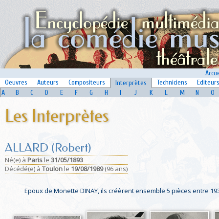
Accue
Oeuvres
Auteurs
Compositeurs
Techniciens
Editeur
Interprètes
A
B
C
D
E
F
G
H
I
J
K
L
M
N
O
Les Interprètes
ALLARD (Robert)
Né(e)
à
Paris
le
31/05/1893
Décédé(e)
à
Toulon
le
19/08/1989
(96 ans)
Epoux de Monette DINAY, ils créèrent ensemble 5 pièces entre 193