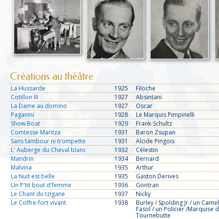
Créations au théâtre
La Hussarde
1925
Filoche
Cotillon III
1927
Absintani
La Dame au domino
1927
Oscar
Paganini
1928
Le Marquis Pimpinelli
Show Boat
1929
Frank-Schultz
Comtesse Maritza
1931
Baron Zsupan
Sans tambour ni trompette
1931
Alcide Pingois
L' Auberge du Cheval blanc
1932
Célestin
Mandrin
1934
Bernard
Malvina
1935
Arthur
La Nuit est belle
1935
Gaston Derives
Un P'tit bout d'femme
1936
Gontran
Le Chant du tzigane
1937
Nicky
Le Coffre-fort vivant
1938
Burley / Spolding Jr / un Camel
Fasol / un Policier /Marquise 
Tournebutte