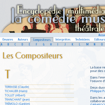
Accue
Oeuvres
Auteurs
Interprètes
Techniciens
Editeur
Compositeurs
A
B
C
D
E
F
G
H
I
J
K
L
M
N
O
Les Compositeurs
La base r
T
pour des o
Dans l'imm
l'oeuvre 
TERRASSE (Claude)
Deux duos
Philippe 
TICHAUER (Hans)
TOLLET (Albert)
Dans les a
TRANCHANT (Jean)
collaborat
TRÉMOLO (Gaston)
GABAROC