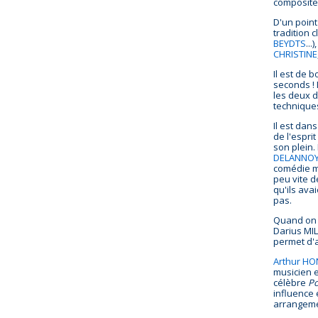
compositeu
D'un point
tradition c
BEYDTS
..
CHRISTINE
Il est de 
seconds ! 
les deux d
techniques
Il est dan
de l'espri
son plein.
DELANNO
comédie mu
peu vite d
qu'ils ava
pas.
Quand on l
Darius MIL
permet d'af
Arthur H
musicien 
célèbre
Po
influence 
arrangeme