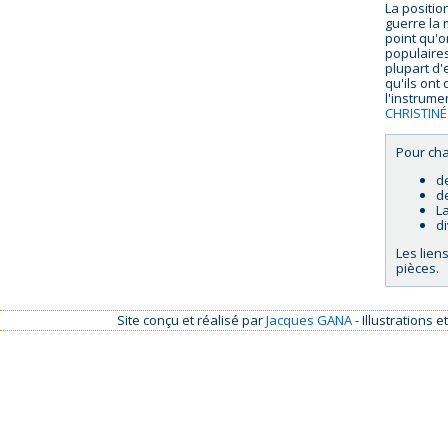
La positio
guerre la 
point qu'o
populaires
plupart d'
qu'ils ont
l'instrume
CHRISTINÉ
Pour cha
d
d
La
d
Les lien
pièces.
Site conçu et réalisé par
Jacques GANA
- Illustrations 