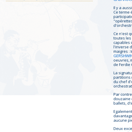
Il y a aus
Ce terme é
participat
"opérette
d'orchest
Ce n'est q
toutes les
capables d
l'inverse 
maigres : 
GERSHWI
oeuvres, 
de Ferdie
La signatu
partitions
du chef d'
orchestrat
Par contre
douzaine 
ballets, d
Egalement 
davantage 
aucune pi
Deux excep