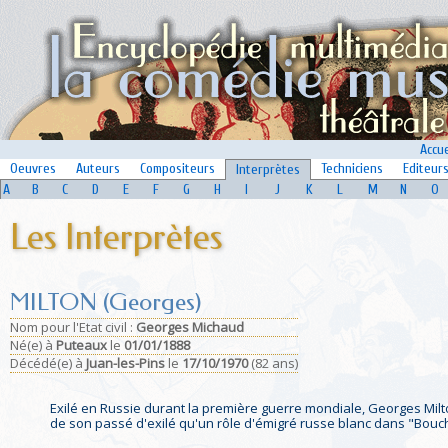
Accue
Oeuvres
Auteurs
Compositeurs
Techniciens
Editeur
Interprètes
A
B
C
D
E
F
G
H
I
J
K
L
M
N
O
Les Interprètes
MILTON (Georges)
Nom pour l'Etat civil :
Georges Michaud
Né(e)
à
Puteaux
le
01/01/1888
Décédé(e)
à
Juan-les-Pins
le
17/10/1970
(82 ans)
Exilé en Russie durant la première guerre mondiale, Georges Milton
de son passé d'exilé qu'un rôle d'émigré russe blanc dans "Bouc