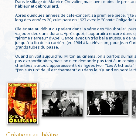
Dans le sillage de Maurice Chevalier, mais avec moins de prestance
hâbleur et débrouillard.
Après quelques années de café-concert, sa première pièce, "J'te v
long des années 20, culminant en 1927 avec le "Comte Obligado" d
Elle éclate au début du parlant dans la série des "Bouboule", puis
va jouer deux ans durant. Après quoi, il apparaîtra encore dans 
"Jérôme Perreau" d'Abel Gance, avec un très belle musique de Mau
jusqu'à la fin de sa carrière (en 1964 à la télévision, pour Jean C
grands tubes du passé.
Quand on voit aujourd'hui Milton au cinéma, on a parfois du mal 
pas extraordinaires, mais on n'en demande pas tant à un comique.
chantées, surtout, apparaissent très figées (voir "Les Artichauts
"J'en suis un" de "Il est charmant" ou dans le "Quand on perd la t
Créations au théâtre