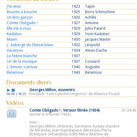
J'te veux
1923
Tapin
Bouche à bouche
1925
Boris Schinschine
Un Bon garçon
1926
Achille
Comte Obligado !
1927
Antoine
Elle est à vous
1929
Jules Patard
Kadubec
1929
Yvon Kadubec
Miami
1930
Jacques Martin
L' Auberge du Cheval blanc
1932
Léopold
Vacances
1934
Alexis Dache
La Féérie blanche
1937
Un de la musique
1937
Cossard
L' Amour s'amuse
1940
Augustin
Belamour
1943
Belamour
Documents divers
Georges Milton, souvenirs
Emission "Leurs péchés mignons" de Maurice Picard
/
00:00
18:25
Vidéos
Comte Obligado ! :
Version filmée (1934)
01:34:45
(sortie le 6 février 1935)
Avec :
Georges Milton (Antoine), Germaine Aussey (Xavière
de Miranda), Jean Aquistapace (Miranda), Pierre
Etchepare (Amandine), Edith Méra (Martine de