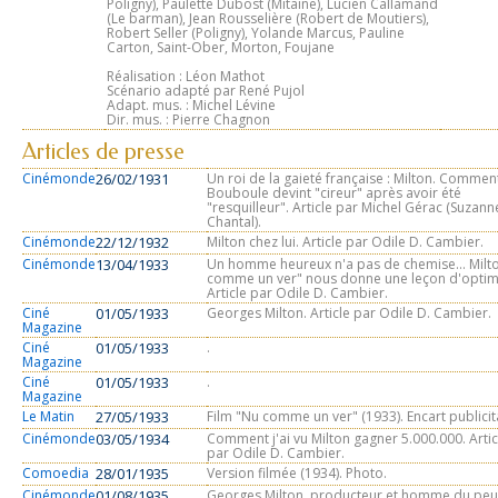
Poligny), Paulette Dubost (Mitaine), Lucien Callamand
(Le barman), Jean Rousselière (Robert de Moutiers),
Robert Seller (Poligny), Yolande Marcus, Pauline
Carton, Saint-Ober, Morton, Foujane
Réalisation : Léon Mathot
Scénario adapté par René Pujol
Adapt. mus. : Michel Lévine
Dir. mus. : Pierre Chagnon
Articles de presse
Cinémonde
26/02/1931
Un roi de la gaieté française : Milton. Commen
Bouboule devint "cireur" après avoir été
"resquilleur". Article par Michel Gérac (Suzann
Chantal).
Cinémonde
22/12/1932
Milton chez lui. Article par Odile D. Cambier.
Cinémonde
13/04/1933
Un homme heureux n'a pas de chemise... Milt
comme un ver" nous donne une leçon d'optim
Article par Odile D. Cambier.
Ciné
01/05/1933
Georges Milton. Article par Odile D. Cambier.
Magazine
Ciné
01/05/1933
.
Magazine
Ciné
01/05/1933
.
Magazine
Le Matin
27/05/1933
Film "Nu comme un ver" (1933). Encart publicit
Cinémonde
03/05/1934
Comment j'ai vu Milton gagner 5.000.000. Artic
par Odile D. Cambier.
Comoedia
28/01/1935
Version filmée (1934). Photo.
Cinémonde
01/08/1935
Georges Milton, producteur et homme du peu