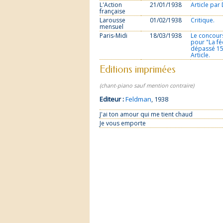
L'Action
21/01/1938
Article par
française
Larousse
01/02/1938
Critique.
mensuel
Paris-Midi
18/03/1938
Le concours
pour "La fé
dépassé 15
Article.
Editions imprimées
(chant-piano sauf mention contraire)
Editeur :
Feldman
, 1938
J'ai ton amour qui me tient chaud
Je vous emporte