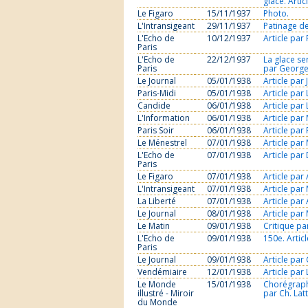
glace. Arti
Le Figaro
15/11/1937
Photo.
L'Intransigeant
29/11/1937
Patinage de
L'Echo de
10/12/1937
Article par
Paris
L'Echo de
22/12/1937
La glace ser
Paris
par George
Le Journal
05/01/1938
Article par
Paris-Midi
05/01/1938
Article par
Candide
06/01/1938
Article par 
L'Information
06/01/1938
Article par
Paris Soir
06/01/1938
Article par
Le Ménestrel
07/01/1938
Article par
L'Echo de
07/01/1938
Article par 
Paris
Le Figaro
07/01/1938
Article pa
L'Intransigeant
07/01/1938
Article par
La Liberté
07/01/1938
Article par
Le Journal
08/01/1938
Article par
Le Matin
09/01/1938
Critique pa
L'Echo de
09/01/1938
150e. Articl
Paris
Le Journal
09/01/1938
Article par 
Vendémiaire
12/01/1938
Article par
Le Monde
15/01/1938
Chorégraphi
illustré - Miroir
par Ch. Latt
du Monde