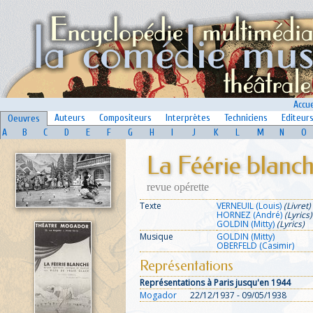
Accue
Auteurs
Compositeurs
Interprètes
Techniciens
Editeur
Oeuvres
A
B
C
D
E
F
G
H
I
J
K
L
M
N
O
La Féérie blanc
revue opérette
Texte
VERNEUIL (Louis)
(Livret)
HORNEZ (André)
(Lyrics)
GOLDIN (Mitty)
(Lyrics)
Musique
GOLDIN (Mitty)
OBERFELD (Casimir)
Représentations
Représentations à Paris jusqu'en 1944
Mogador
22/12/1937 - 09/05/1938