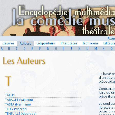
Accue
Oeuvres
Compositeurs
Interprètes
Techniciens
Editeur
Auteurs
A
B
C
D
E
F
G
H
I
J
K
L
M
N
O
Les Auteurs
La base r
T
d'un ouvra
pièce adap
Contrairem
rare qu'un
TALLIN
pièce (liv
TARAULT (Valentin)
Le seul au
TASTA (Hermann)
librettist
TELLY (Vincent)
occasionne
TENEUILLE (Albert de)