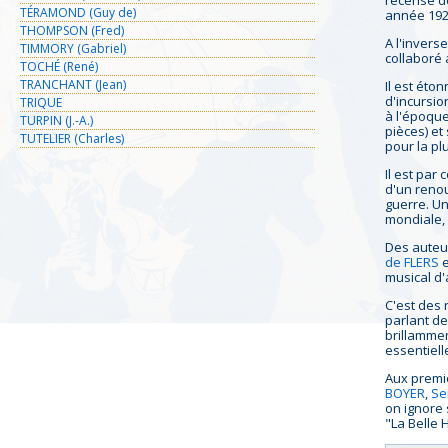
recense de
TÉRAMOND (Guy de)
année 192
THOMPSON (Fred)
A l'invers
TIMMORY (Gabriel)
collaboré 
TOCHÉ (René)
TRANCHANT (Jean)
Il est éto
d'incursio
TRIQUE
à l'époqu
TURPIN (J.-A.)
pièces) et
TUTELIER (Charles)
pour la pl
Il est pa
d'un renou
guerre. U
mondiale,
Des auteur
de FLERS
e
musical d'
C'est des 
parlant de
brillammen
essentiell
Aux premie
BOYER
,
Se
on ignore 
"La Belle 