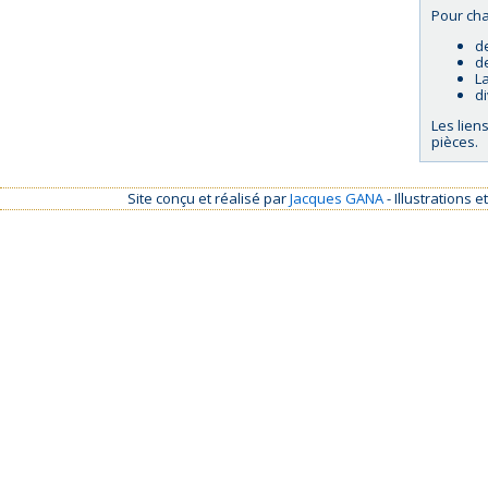
Pour cha
d
d
La
d
Les lien
pièces.
Site conçu et réalisé par
Jacques GANA
- Illustrations 