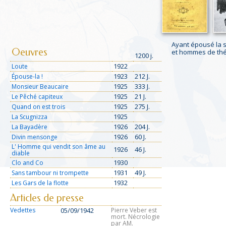
Ayant épousé la s
Oeuvres
et hommes de théâ
1200 j.
1922
Loute
1923
212 J.
Épouse-la !
1925
333 J.
Monsieur Beaucaire
1925
21 J.
Le Pêché capiteux
1925
275 J.
Quand on est trois
1925
La Scugnizza
1926
204 J.
La Bayadère
1926
60 J.
Divin mensonge
L' Homme qui vendit son âme au
1926
46 J.
diable
1930
Clo and Co
1931
49 J.
Sans tambour ni trompette
1932
Les Gars de la flotte
Articles de presse
Vedettes
05/09/1942
Pierre Veber est
mort. Nécrologie
par AM.