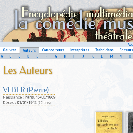
Acc
Oeuvres
Compositeurs
Interprètes
Techniciens
Editeur
Auteurs
A
B
C
D
E
F
G
H
I
J
K
L
M
N
O
Les Auteurs
VEBER (Pierre)
Naissance :
Paris
,
15/05/1869
Déc
ès :
01/01/1942
(72 ans)