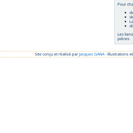
Pour cha
d
d
La
d
Les lien
pièces.
Site conçu et réalisé par
Jacques GANA
- Illustrations 