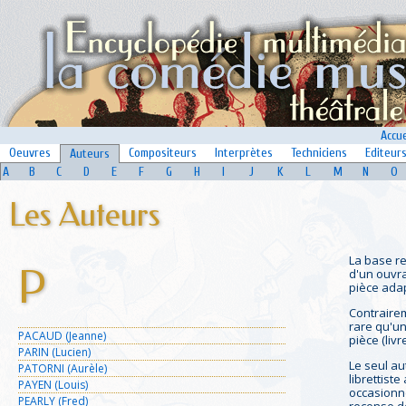
Accue
Oeuvres
Compositeurs
Interprètes
Techniciens
Editeur
Auteurs
A
B
C
D
E
F
G
H
I
J
K
L
M
N
O
Les Auteurs
La base r
P
d'un ouvra
pièce adap
Contrairem
rare qu'un
PACAUD (Jeanne)
pièce (liv
PARIN (Lucien)
Le seul au
PATORNI (Aurèle)
librettist
PAYEN (Louis)
occasionne
PEARLY (Fred)