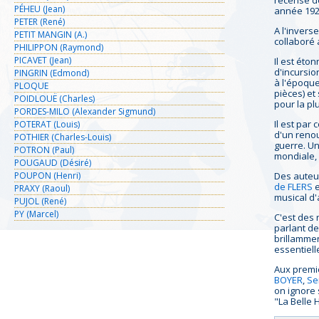
recense de
PÉHEU (Jean)
année 192
PETER (René)
A l'invers
PETIT MANGIN (A.)
collaboré 
PHILIPPON (Raymond)
PICAVET (Jean)
Il est éto
d'incursio
PINGRIN (Edmond)
à l'époqu
PLOQUE
pièces) et
POIDLOUË (Charles)
pour la pl
PORDES-MILO (Alexander Sigmund)
Il est pa
POTERAT (Louis)
d'un renou
POTHIER (Charles-Louis)
guerre. U
POTRON (Paul)
mondiale,
POUGAUD (Désiré)
POUPON (Henri)
Des auteur
de FLERS
e
PRAXY (Raoul)
musical d'
PUJOL (René)
PY (Marcel)
C'est des 
parlant de
brillammen
essentiell
Aux premie
BOYER
,
Se
on ignore 
"La Belle 