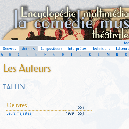
Acc
Oeuvres
Compositeurs
Interprètes
Techniciens
Editeur
Auteurs
A
B
C
D
E
F
G
H
I
J
K
L
M
N
O
Les Auteurs
TALLIN
Oeuvres
55 j.
1939
55 J.
Leurs majestés