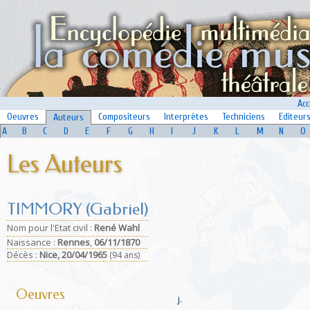
Acc
Oeuvres
Compositeurs
Interprètes
Techniciens
Editeur
Auteurs
A
B
C
D
E
F
G
H
I
J
K
L
M
N
O
Les Auteurs
TIMMORY (Gabriel)
Nom pour l'Etat civil :
René Wahl
Naissance :
Rennes
,
06/11/1870
Déc
ès :
Nice,
20/04/1965
(94 ans)
Oeuvres
j.