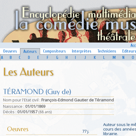
Acc
Oeuvres
Compositeurs
Interprètes
Techniciens
Editeur
Auteurs
A
B
C
D
E
F
G
H
I
J
K
L
M
N
O
Les Auteurs
TÉRAMOND (Guy de)
Nom pour l'Etat civil :
François-Edmond Gautier de Téramond
Naissance :
01/01/1869
Déc
ès :
01/01/1957
(88 ans)
Auteur sous le mê
Oeuvres
cours des années 
77 j.
librairie.