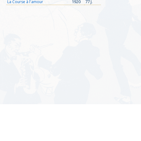
1920
77 J.
La Course à l'amour