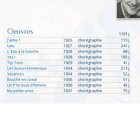
Oeuvres
1101 j.
J'aime !
1926
chorégraphie
110 J.
Lulu
1927
chorégraphie
241 J.
L' Eau à la bouche
1928
chorégraphie
88 J.
Yes !
1928
chorégraphie
185 J.
Tip-Toes
1929
chorégraphie
41 J.
Les Soeurs Hortensias
1934
chorégraphie
213 J.
Vacances
1934
chorégraphie
52 J.
Bouche en coeur
1936
chorégraphie
51 J.
Un P'tit bout d'femme
1936
chorégraphie
45 J.
Ma petite amie
1937
chorégraphie
75 J.