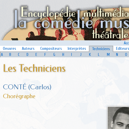
Acc
Oeuvres
Auteurs
Compositeurs
Interprètes
Editeur
Techniciens
A
B
C
D
E
F
G
H
I
J
K
L
M
N
O
Les Techniciens
CONTÉ (Carlos)
Chorégraphe