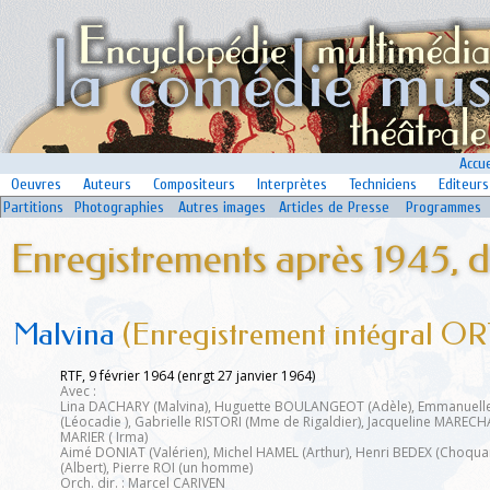
Accue
Oeuvres
Auteurs
Compositeurs
Interprètes
Techniciens
Editeurs
Partitions
Photographies
Autres images
Articles de Presse
Programmes
Enregistrements après 1945, d
Malvina
(Enregistrement intégral OR
RTF, 9 février 1964 (enrgt 27 janvier 1964)
Avec :
Lina DACHARY (Malvina), Huguette BOULANGEOT (Adèle), Emmanuel
(Léocadie ), Gabrielle RISTORI (Mme de Rigaldier), Jacqueline MARECHA
MARIER ( Irma)
Aimé DONIAT (Valérien), Michel HAMEL (Arthur), Henri BEDEX (Choqua
(Albert), Pierre ROI (un homme)
Orch. dir. : Marcel CARIVEN