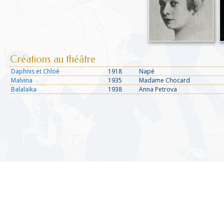
Créations au théâtre
Daphnis et Chloé
1918
Napé
Malvina
1935
Madame Chocard
Balalaïka
1938
Anna Petrova