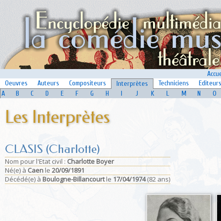
Accue
Oeuvres
Auteurs
Compositeurs
Techniciens
Editeur
Interprètes
A
B
C
D
E
F
G
H
I
J
K
L
M
N
O
Les Interprètes
CLASIS (Charlotte)
Nom pour l'Etat civil :
Charlotte Boyer
Né(e)
à
Caen
le
20/09/1891
Décédé(e)
à
Boulogne-Billancourt
le
17/04/1974
(82 ans)