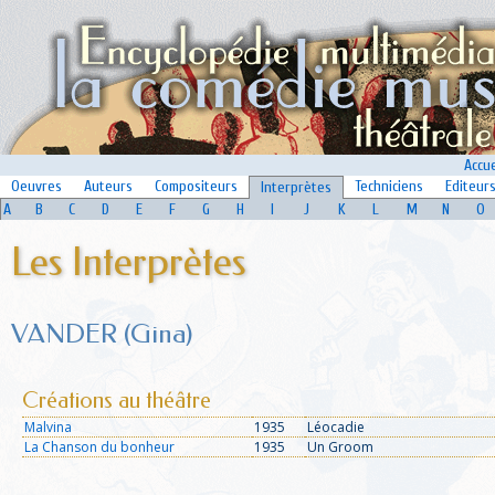
Accue
Oeuvres
Auteurs
Compositeurs
Techniciens
Editeur
Interprètes
A
B
C
D
E
F
G
H
I
J
K
L
M
N
O
Les Interprètes
VANDER (Gina)
Créations au théâtre
Malvina
1935
Léocadie
La Chanson du bonheur
1935
Un Groom