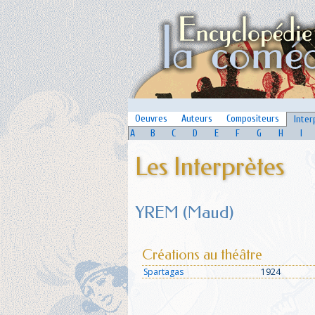
Oeuvres
Auteurs
Compositeurs
Inter
A
B
C
D
E
F
G
H
I
Les Interprètes
YREM (Maud)
Créations au théâtre
Spartagas
1924