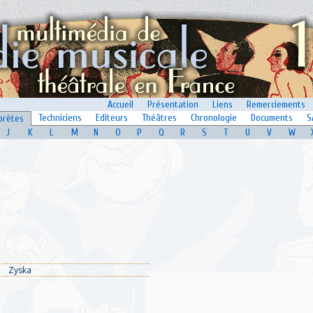
Accueil
Présentation
Liens
Remerciements
Techniciens
Editeurs
Théâtres
Chronologie
Documents
S
prètes
J
K
L
M
N
O
P
Q
R
S
T
U
V
W
Zyska