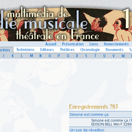
Accueil
Présentation
Liens
Remerciements
Techniciens
Editeurs
Théâtres
Chronologie
Documents
S
prètes
J
K
L
M
N
O
P
Q
R
S
T
U
V
W
Enregistrements 78T
Simone est comme ça
Simone est comme ça /
EDISON BELL Win F 3289 
Un soir de réveillon