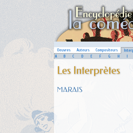
Oeuvres
Auteurs
Compositeurs
Inter
A
B
C
D
E
F
G
H
I
Les Interprètes
MARAIS