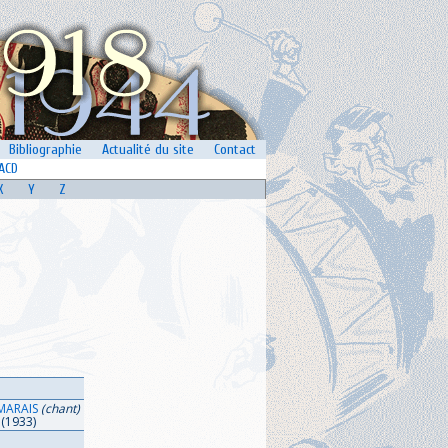
Bibliographie
Actualité du site
Contact
ACD
X
Y
Z
MARAIS
(chant)
(1933)