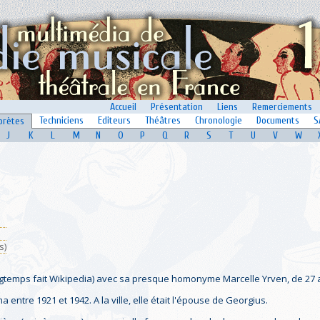
Accueil
Présentation
Liens
Remerciements
Techniciens
Editeurs
Théâtres
Chronologie
Documents
S
prètes
J
K
L
M
N
O
P
Q
R
S
T
U
V
W
s)
ngtemps fait Wikipedia) avec sa presque homonyme Marcelle Yrven, de 27 
a entre 1921 et 1942. A la ville, elle était l'épouse de Georgius.