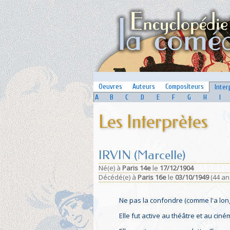
Oeuvres
Auteurs
Compositeurs
Inter
A
B
C
D
E
F
G
H
I
Les Interprètes
IRVIN (Marcelle)
Né(e)
à
Paris 14e
le
17/12/1904
Décédé(e)
à
Paris 16e
le
03/10/1949
(44 an
Ne pas la confondre (comme l'a lo
Elle fut active au théâtre et au ciném