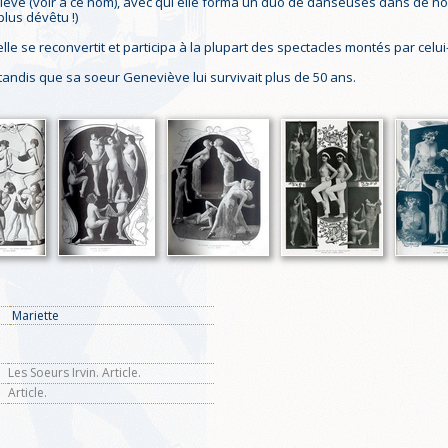
viève (voir à ce nom), avec qui elle forma un duo de danseuses dans de 
plus dévêtu !)
e se reconvertit et participa à la plupart des spectacles montés par celui-c
 tandis que sa soeur Geneviève lui survivait plus de 50 ans.
Mariette
Les Soeurs Irvin. Article.
Article.