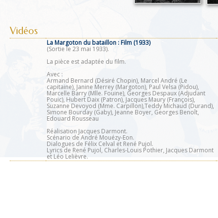
Vidéos
La Margoton du bataillon :
Film (1933)
(Sortie le 23 mai 1933).
La pièce est adaptée du film.
Avec :
Armand Bernard (Désiré Chopin), Marcel André (Le
capitaine), Janine Merrey (Margoton), Paul Velsa (Pidou),
Marcelle Barry (Mlle. Fouine), Georges Despaux (Adjudant
Pouic), Hubert Daix (Patron), Jacques Maury (François),
Suzanne Devoyod (Mme. Carpillon),Teddy Michaud (Durand),
Simone Bourday (Gaby), Jeanne Boyer, Georges Benoît,
Edouard Rousseau
Réalisation Jacques Darmont.
Scénario de André Mouézy-Eon.
Dialogues de Félix Celval et René Pujol.
Lyrics de René Pujol, Charles-Louis Pothier, Jacques Darmont
et Léo Lelièvre.