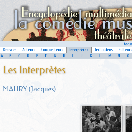
Accue
Oeuvres
Auteurs
Compositeurs
Techniciens
Editeur
Interprètes
A
B
C
D
E
F
G
H
I
J
K
L
M
N
O
Les Interprètes
MAURY (Jacques)