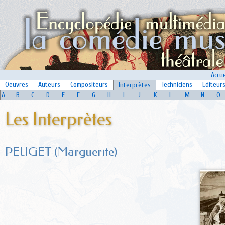
Accue
Oeuvres
Auteurs
Compositeurs
Techniciens
Editeur
Interprètes
A
B
C
D
E
F
G
H
I
J
K
L
M
N
O
Les Interprètes
PEUGET (Marguerite)