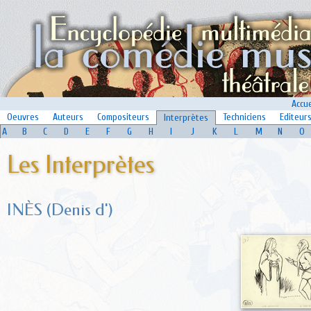
Accue
Oeuvres
Auteurs
Compositeurs
Techniciens
Editeur
Interprètes
A
B
C
D
E
F
G
H
I
J
K
L
M
N
O
Les Interprètes
INÈS (Denis d')