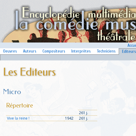
Accue
Oeuvres
Auteurs
Compositeurs
Interprètes
Techniciens
Editeurs
Les Editeurs
Micro
Répertoire
261 j.
Vive la reine !
1942
261 j.