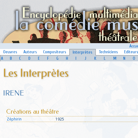
Accue
Oeuvres
Auteurs
Compositeurs
Techniciens
Editeur
Interprètes
A
B
C
D
E
F
G
H
I
J
K
L
M
N
O
Les Interprètes
IRENE
Créations au théâtre
Zéphirin
1925